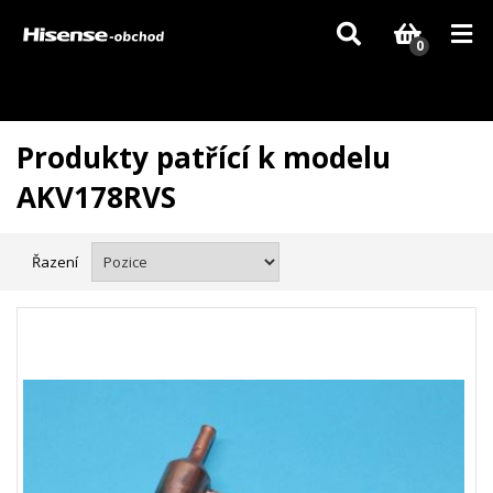
Vzhledem k aktuální situaci se může dodání dílů, které nejsou skladem,
zpozdit. Děkujeme za pochopení.
0
Produkty patřící k modelu
AKV178RVS
Řazení