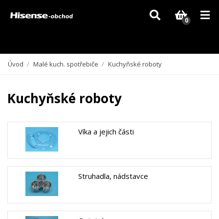
Vzhledem k aktuální situaci se může dodání dílů, které nejsou skladem,
zpozdit. Děkujeme za pochopení.
0
Úvod
/
Malé kuch. spotřebiče
/
Kuchyňské roboty
Kuchyňské roboty
Víka a jejich části
Struhadla, nádstavce