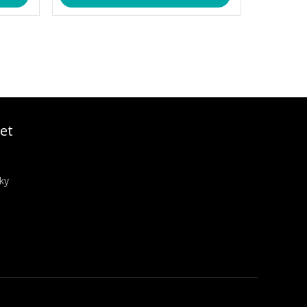
et
ky