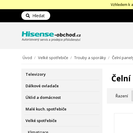
Vzhledem k a
Hledat
Úvod
/
Velké spotřebiče
/
Trouby a sporáky
/
Čelní panel
Televizory
Čelní
Dálkové ovladače
Řazení
Úklid a domácnost
Malé kuch. spotřebiče
Velké spotřebiče
Klimatizace