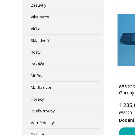
Zásuvky
Víka horní
Víčka
Skla dveří
Rošty
Pekáče
Mřížky
858220 
Madla dveří
Gorenj
Hořáky
1 235,
Dveře trouby
858220
Dodání 
Varné desky
Ostatní