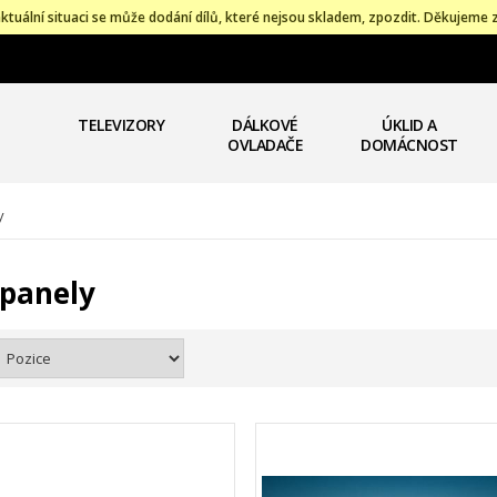
ktuální situaci se může dodání dílů, které nejsou skladem, zpozdit. Děkujeme 
TELEVIZORY
DÁLKOVÉ
ÚKLID A
OVLADAČE
DOMÁCNOST
y
 panely