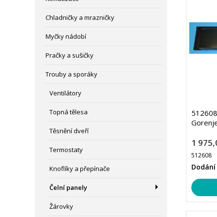
Chladničky a mrazničky
Myčky nádobí
Pračky a sušičky
Trouby a sporáky
Ventilátory
Topná tělesa
512608 
Gorenj
Těsnění dveří
1 975,
Termostaty
512608
Dodání 
Knoflíky a přepínače
Čelní panely
Žárovky