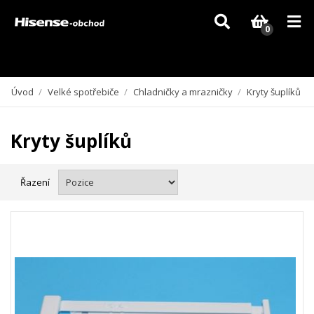
Vzhledem k aktuální situaci se může dodání dílů, které nejsou skladem,
zpozdit. Děkujeme za pochopení.
0
Úvod
/
Velké spotřebiče
/
Chladničky a mrazničky
/
Kryty šuplíků
Kryty šuplíků
Řazení