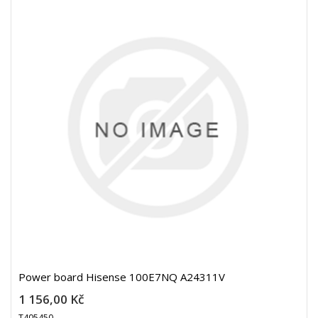
Power board Hisense 100E7NQ A24311V
1 156,00 Kč
T405450