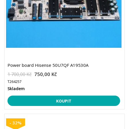
Power board Hisense 50U7QF A19530A
750,00 Kč
1 700,00 Kč
T264257
Skladem
- 32%