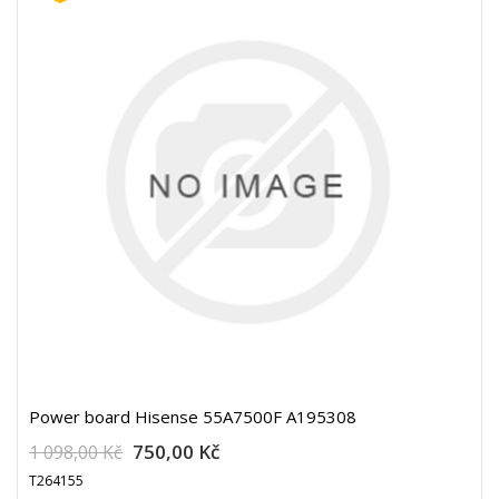
Power board Hisense 55A7500F A195308
750,00 Kč
1 098,00 Kč
T264155