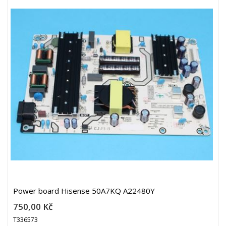
Power board Hisense 50A7KQ A22480Y
750,00 Kč
T336573