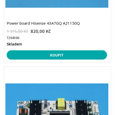
Power board Hisense 43A7GQ A21150Q
820,00 Kč
1 315,00 Kč
T294596
Skladem