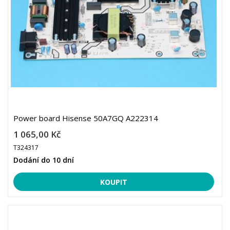
Power board Hisense 50A7GQ A222314
1 065,00 Kč
T324317
Dodání do 10 dní