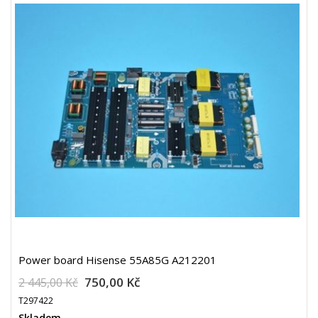
Power board Hisense 55A85G A212201
750,00 Kč
2 445,00 Kč
T297422
Skladem