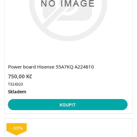
Power board Hisense 55A7KQ A224810
750,00 Kč
T324323
Skladem
- 69%