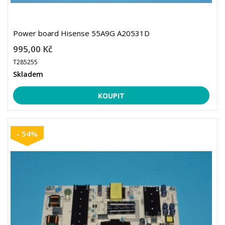
Power board Hisense 55A9G A20531D
995,00 Kč
T285255
Skladem
- 54%