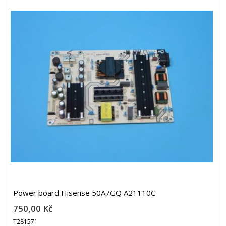
Power board Hisense 50A7GQ A21110C
750,00 Kč
T281571