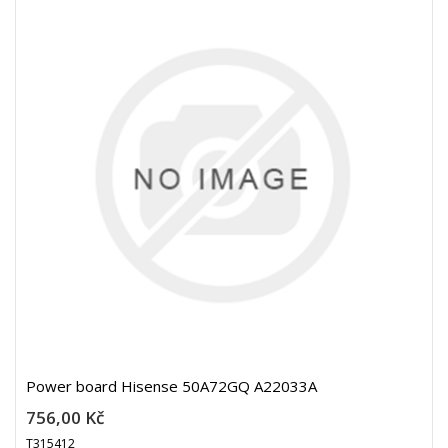
Power board Hisense 50A72GQ A22033A
756,00 Kč
T315412