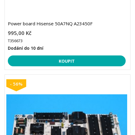
Power board Hisense 50A7NQ A23450F
995,00 Kč
T356673
Dodání do 10 dní
- 56%