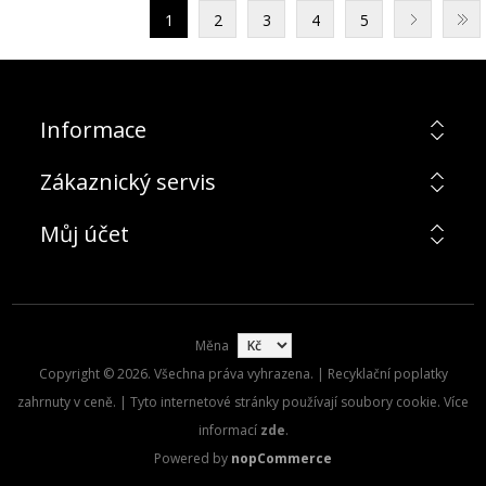
1
2
3
4
5
Informace
Zákaznický servis
Můj účet
Měna
Copyright © 2026. Všechna práva vyhrazena. | Recyklační poplatky
zahrnuty v ceně. | Tyto internetové stránky používají soubory cookie. Více
informací
zde
.
Powered by
nopCommerce