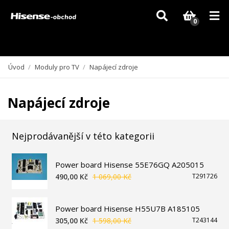
Vzhledem k aktuální situaci se může dodání dílů, které nejsou skladem,
zpozdit. Děkujeme za pochopení.
0
Úvod
/
Moduly pro TV
/
Napájecí zdroje
Napájecí zdroje
Nejprodávanější v této kategorii
Power board Hisense 55E76GQ A205015
490,00 Kč
1 069,00 Kč
T291726
Power board Hisense H55U7B A185105
305,00 Kč
1 598,00 Kč
T243144