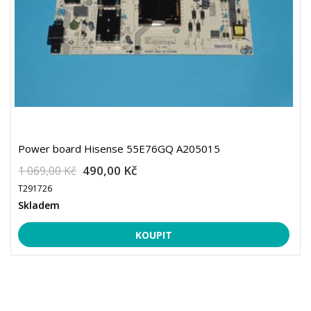
Power board Hisense 55E76GQ A205015
490,00 Kč
1 069,00 Kč
T291726
Skladem