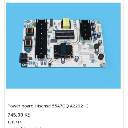
Power board Hisense 55A7GQ A22021G
745,00 Kč
T315414