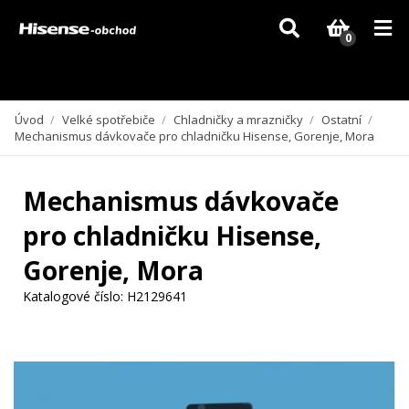
Vzhledem k aktuální situaci se může dodání dílů, které nejsou skladem,
zpozdit. Děkujeme za pochopení.
0
Úvod
/
Velké spotřebiče
/
Chladničky a mrazničky
/
Ostatní
/
Mechanismus dávkovače pro chladničku Hisense, Gorenje, Mora
Mechanismus dávkovače
pro chladničku Hisense,
Gorenje, Mora
Katalogové číslo:
H2129641