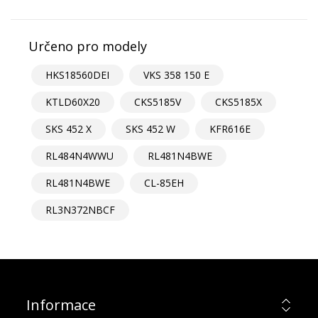
Určeno pro modely
HKS18560DEI
VKS 358 150 E
KTLD60X20
CKS5185V
CKS5185X
SKS 452 X
SKS 452 W
KFR616E
RL484N4WWU
RL481N4BWE
RL481N4BWE
CL-85EH
RL3N372NBCF
Informace