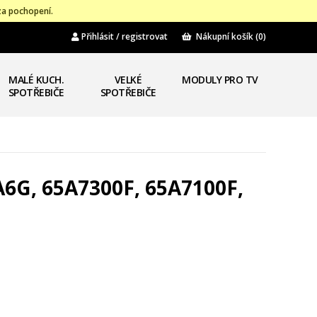
za pochopení.
Přihlásit / registrovat
Nákupní košík
(0)
MALÉ KUCH.
VELKÉ
MODULY PRO TV
SPOTŘEBIČE
SPOTŘEBIČE
A6G, 65A7300F, 65A7100F,