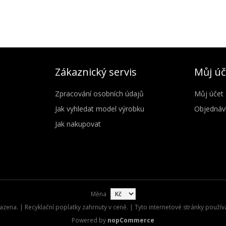
Zákaznický servis
Můj úč
Zpracování osobních údajů
Můj účet
Jak vyhledat model výrobku
Objednáv
Jak nakupovat
Měna
zena. | Recyklační poplatky zahrnuty v ceně. | Tyto internetové stránky použív
Powered by
nopCommerce