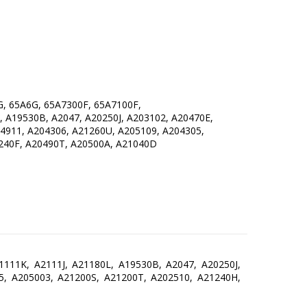
G, 65A6G, 65A7300F, 65A7100F,
, A19530B, A2047, A20250J, A203102, A20470E,
4911, A204306, A21260U, A205109, A204305,
240F, A20490T, A20500A, A21040D
1111K, A2111J, A21180L, A19530B, A2047, A20250J,
5, A205003, A21200S, A21200T, A202510, A21240H,