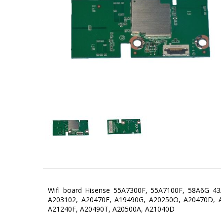
Wifi board Hisense 55A7300F, 55A7100F, 58A6G 43
A203102, A20470E, A19490G, A20250O, A20470D, A
A21240F, A20490T, A20500A, A21040D