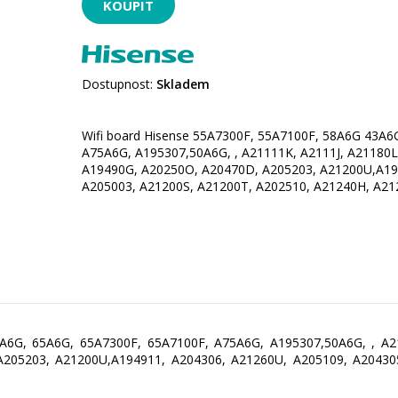
Dostupnost:
Skladem
Wifi board Hisense 55A7300F, 55A7100F, 58A6G 43A6
A75A6G, A195307,50A6G, , A21111K, A2111J, A21180L
A19490G, A20250O, A20470D, A205203, A21200U,A19
A205003, A21200S, A21200T, A202510, A21240H, A21
A6G, 65A6G, 65A7300F, 65A7100F, A75A6G, A195307,50A6G, , A2
205203, A21200U,A194911, A204306, A21260U, A205109, A20430