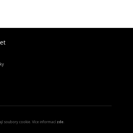
et
ky
ají soubory cookie. Více informací
zde
.