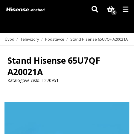
Vzhledem k aktuální situaci se může dodání dílů, které nejsou skladem,
zpozdit. Děkujeme za pochopení.
0
Úvod
/
Televizory
/
Podstavce
/
Stand Hisense 65U7QF A20021A
Stand Hisense 65U7QF
A20021A
Katalogové číslo:
T270951