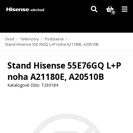
Vzhledem k aktuální situaci se může dodání dílů, které nejsou skladem,
zpozdit. Děkujeme za pochopení.
0
Úvod
/
Televizory
/
Podstavce
/
Stand Hisense 55E76GQ L+P noha A21180E, A20510B
Stand Hisense 55E76GQ L+P
noha A21180E, A20510B
Katalogové číslo:
T293184