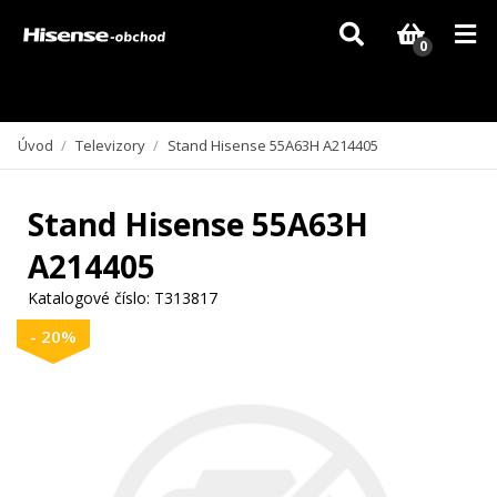
Vzhledem k aktuální situaci se může dodání dílů, které nejsou skladem,
zpozdit. Děkujeme za pochopení.
0
Úvod
/
Televizory
/
Stand Hisense 55A63H A214405
Stand Hisense 55A63H
A214405
Katalogové číslo:
T313817
- 20%