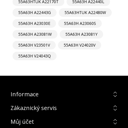
55A63HTUK A22170T
55A63H A22440L
55A63H A22443G
55A63HTUK A22480W
55A63H A23030E
55A63H A23060S
55A63H A23081W
55A63H A23081Y
55A63H V23501V
55A63H V24020V
55A63H V24043Q
Informace
Zákaznický servis
Můj účet