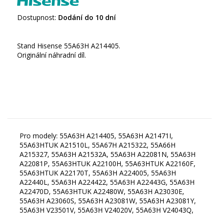
Dostupnost:
Dodání do 10 dní
Stand Hisense 55A63H A214405.
Originální náhradní díl.
Pro modely: 55A63H A214405, 55A63H A21471I,
55A63HTUK A21510L, 55A67H A215322, 55A66H
A215327, 55A63H A21532A, 55A63H A22081N, 55A63H
A22081P, 55A63HTUK A22100H, 55A63HTUK A22160F,
55A63HTUK A22170T, 55A63H A224005, 55A63H
A22440L, 55A63H A224422, 55A63H A22443G, 55A63H
A22470D, 55A63HTUK A22480W, 55A63H A23030E,
55A63H A23060S, 55A63H A23081W, 55A63H A23081Y,
55A63H V23501V, 55A63H V24020V, 55A63H V24043Q,