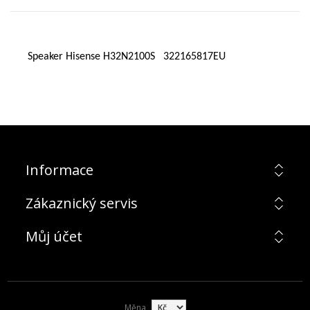
Speaker Hisense H32N2100S 322165817EU
Informace
Zákaznický servis
Můj účet
Měna