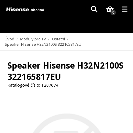
Vzhledem k aktuální situaci se může dodání dílů, které nejsou skladem,
zpozdit. Děkujeme za pochopení.
0
Úvod
/
Moduly pro TV
/
Ostatní
/
Speaker Hisense H32N2100S 322165817EU
Speaker Hisense H32N2100S
322165817EU
Katalogové číslo:
T207674