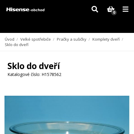
Vzhledem k aktuální situaci se může dodání dílů, které nejsou skladem,
zpozdit. Děkujeme za pochopení.
0
Úvod
/
Velké spotřebiče
/
Pračky a sušičky
/
Komplety dveří
/
Sklo do dveří
Sklo do dveří
Katalogové číslo:
H1578562