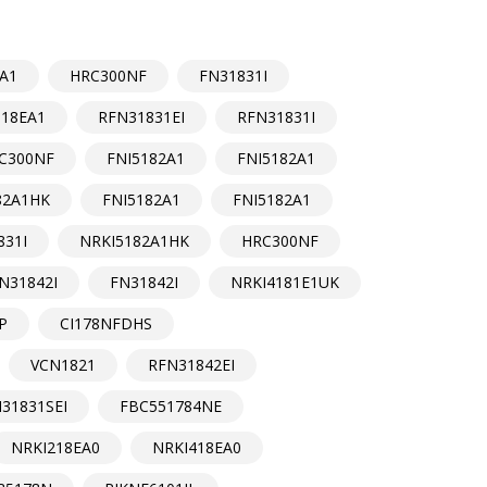
A1
HRC300NF
FN31831I
518EA1
RFN31831EI
RFN31831I
C300NF
FNI5182A1
FNI5182A1
82A1HK
FNI5182A1
FNI5182A1
831I
NRKI5182A1HK
HRC300NF
N31842I
FN31842I
NRKI4181E1UK
P
CI178NFDHS
VCN1821
RFN31842EI
31831SEI
FBC551784NE
NRKI218EA0
NRKI418EA0