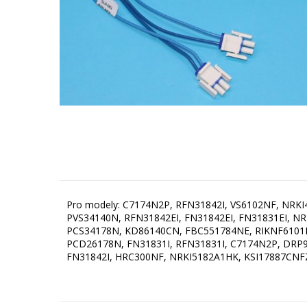
Pro modely: C7174N2P, RFN31842I, VS6102NF, NRKI
PVS34140N, RFN31842EI, FN31842EI, FN31831EI, N
PCS34178N, KD86140CN, FBC551784NE, RIKNF6101I
PCD26178N, FN31831I, RFN31831I, C7174N2P, DR
FN31842I, HRC300NF, NRKI5182A1HK, KSI17887CNFZ