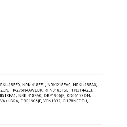
RKI418EE0, NRKI418EE1, NRKI218EA0, NRKI418EA0,
02CN, FIV276N4AWEUK, RFN31831SEI, FN31442EI,
I518EA1, NRKI418FA0, DRP1906JE, KD66178DN,
VA++BRA, DRP1906JE, VCN1832, CI178NFDTH,