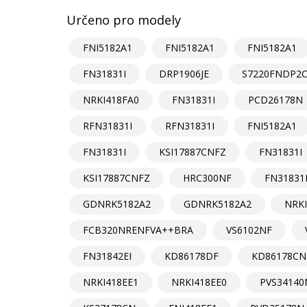
Určeno pro modely
FNI5182A1
FNI5182A1
FNI5182A1
FN31831I
DRP1906JE
S7220FNDP2
NRKI418FA0
FN31831I
PCD26178N
RFN31831I
RFN31831I
FNI5182A1
FN31831I
KSI17887CNFZ
FN31831I
KSI17887CNFZ
HRC300NF
FN31831
GDNRK5182A2
GDNRK5182A2
NRKI
FCB320NRENFVA++BRA
VS6102NF
FN31842EI
KD86178DF
KD86178CN
NRKI418EE1
NRKI418EE0
PVS34140