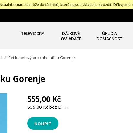
ktuální situaci se může dodání dílů, které nejsou skladem, zpozdit. Děkujeme 
TELEVIZORY
DÁLKOVÉ
ÚKLID A
OVLADAČE
DOMÁCNOST
ní
/
Set kabelový pro chladničku Gorenje
čku Gorenje
555,00 Kč
555,00 Kč bez DPH