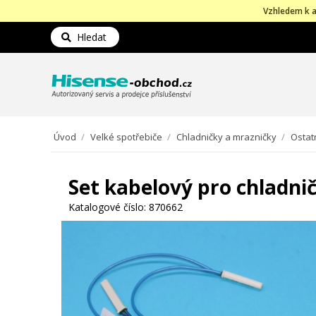
Vzhledem k a
Hledat
Úvod
/
Velké spotřebiče
/
Chladničky a mrazničky
/
Ostat
Set kabelový pro chladni
Katalogové číslo:
870662