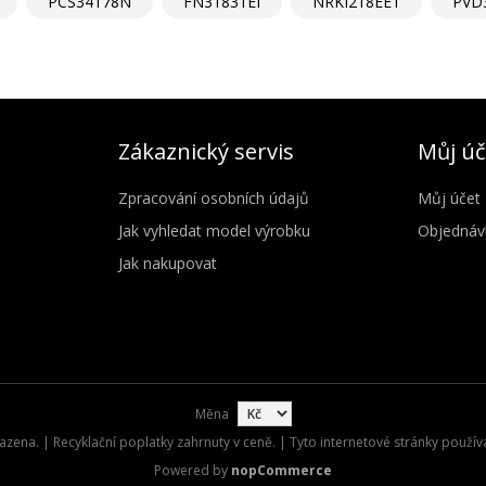
PCS34178N
FN31831EI
NRKI218EE1
PVD
Zákaznický servis
Můj úč
Zpracování osobních údajů
Můj účet
Jak vyhledat model výrobku
Objednáv
Jak nakupovat
Měna
zena. | Recyklační poplatky zahrnuty v ceně. | Tyto internetové stránky použív
Powered by
nopCommerce