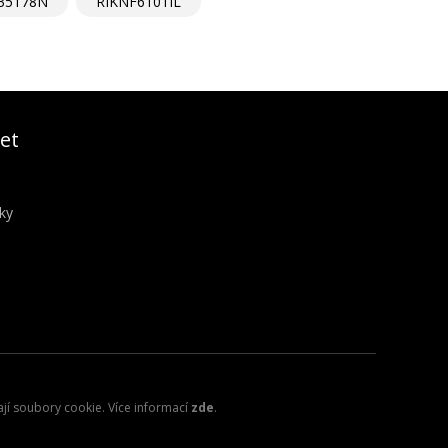
35178N
RIKNF6101IL
et
ky
ají soubory cookie. Více informací
zde
.