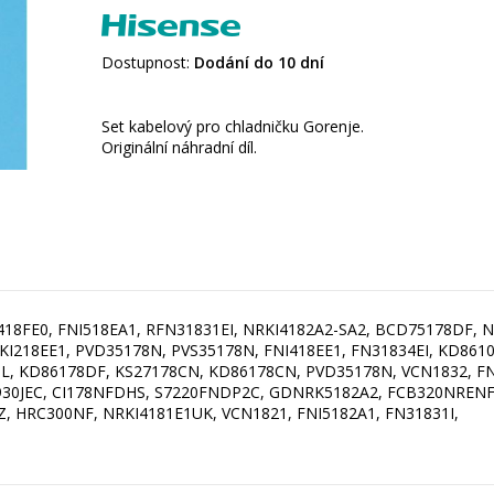
Dostupnost:
Dodání do 10 dní
Set kabelový pro chladničku Gorenje.
Originální náhradní díl.
418FE0, FNI518EA1, RFN31831EI, NRKI4182A2-SA2, BCD75178DF, N
RKI218EE1, PVD35178N, PVS35178N, FNI418EE1, FN31834EI, KD861
L, KD86178DF, KS27178CN, KD86178CN, PVD35178N, VCN1832, FN
P930JEC, CI178NFDHS, S7220FNDP2C, GDNRK5182A2, FCB320NRENF
, HRC300NF, NRKI4181E1UK, VCN1821, FNI5182A1, FN31831I,