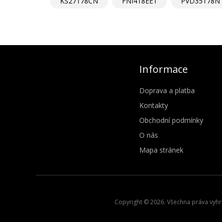
KS27178CN
FNI418EE1
PVD35178N
Informace
Doprava a platba
Kontakty
Obchodní podmínky
O nás
Mapa stránek
Copyright © 2026. Všechna práva vyhra