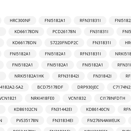
HRC300NF
FNI5182A1
RFN31831I
FNI5182
C
KD66178DN
PCD26178N
FN31831I
FNI
KD66178DN
S7220FNDP2C
FN31831I
HR
FNI5182A1
FNI5182A1
RFN31831I
NRKI51
FNI5182A1
FNI5182A1
FNI5182A1
RFN31
I
NRKI5182A1HK
RFN31842I
FN31842I
RF
4182A2-SA2
BCD75178DF
DRP930JEC
C7174N2
VCN1821
NRKI418FE0
VCN1832
CI178NFDTH
KD86102CN
FN31442EI
KD86140CN
RFN
N
PVS35178N
FN31834EI
FIV276N4AWEUK