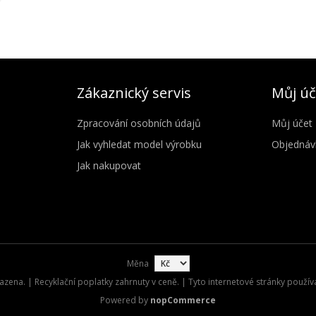
Zákaznický servis
Můj úč
Zpracování osobních údajů
Můj účet
Jak vyhledat model výrobku
Objednáv
Jak nakupovat
Měna
zena. | Recyklační poplatky zahrnuty v ceně. | Tyto internetové stránky použív
Powered by
nopCommerce