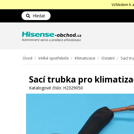
Vzhledem k a
Hledat
Úvod
/
Velké spotřebiče
/
Klimatizace
/
Ostatní
/
Sací tr
Sací trubka pro klimatiza
Katalogové číslo:
H2329050