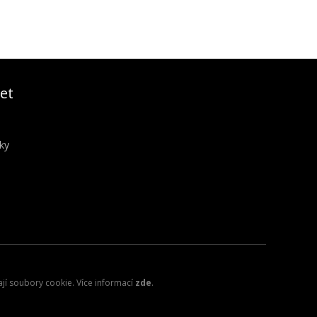
et
ky
ají soubory cookie. Více informací
zde
.