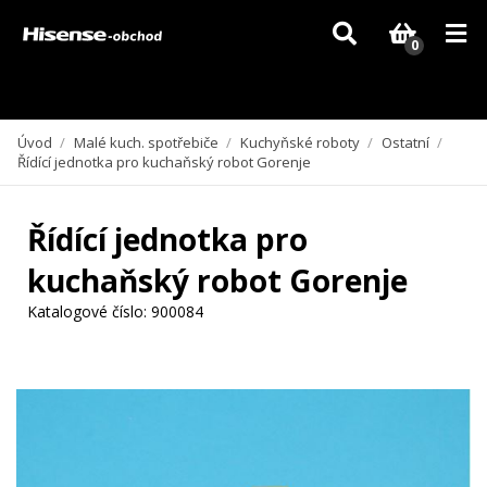
Vzhledem k aktuální situaci se může dodání dílů, které nejsou skladem,
zpozdit. Děkujeme za pochopení.
0
Úvod
/
Malé kuch. spotřebiče
/
Kuchyňské roboty
/
Ostatní
/
Řídící jednotka pro kuchaňský robot Gorenje
Řídící jednotka pro
kuchaňský robot Gorenje
Katalogové číslo:
900084