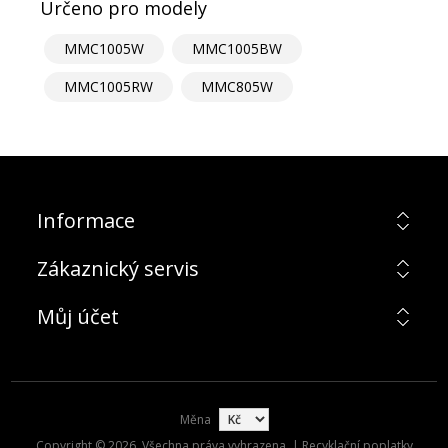
Určeno pro modely
MMC1005W
MMC1005BW
MMC1005RW
MMC805W
Informace
Zákaznický servis
Můj účet
Měna
Copyright © 2026. Všechna práva vyhrazena. | Recyklační poplatky