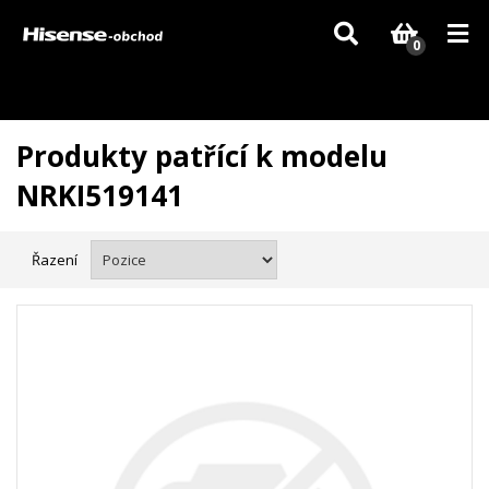
Vzhledem k aktuální situaci se může dodání dílů, které nejsou skladem,
zpozdit. Děkujeme za pochopení.
0
Produkty patřící k modelu
NRKI519141
Řazení