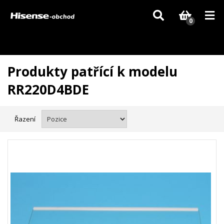
Vzhledem k aktuální situaci se může dodání dílů, které nejsou skladem,
zpozdit. Děkujeme za pochopení.
0
Produkty patřící k modelu
RR220D4BDE
Řazení