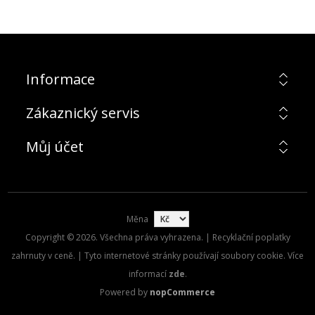
Informace
Zákaznický servis
Můj účet
Měna
Copyright © 2026. Všechna práva vyhrazena. | Recyklační poplatky
zahrnuty v ceně. | Tyto internetové stránky používají soubory cookie. Více
informací
zde
.
Powered by
nopCommerce