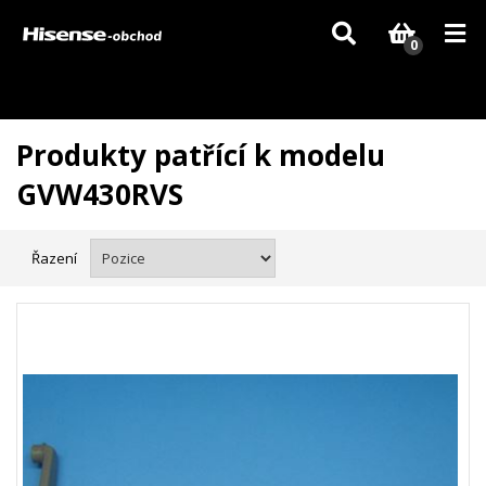
Vzhledem k aktuální situaci se může dodání dílů, které nejsou skladem,
zpozdit. Děkujeme za pochopení.
0
Produkty patřící k modelu
GVW430RVS
Řazení