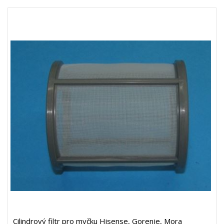
Cilindrový filtr pro myčku Hisense, Gorenje, Mora