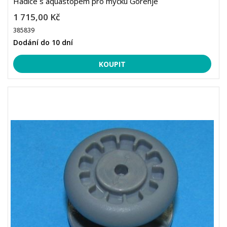
Hadice s aquastopem pro myčku Gorenje
1 715,00 Kč
385839
Dodání do 10 dní