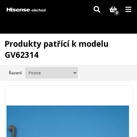
Vzhledem k aktuální situaci se může dodání dílů, které nejsou skladem,
zpozdit. Děkujeme za pochopení.
0
Produkty patřící k modelu
GV62314
Řazení