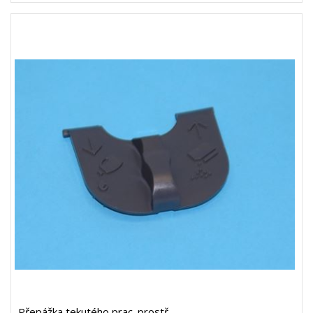
Přepážka tekutého prac. prostř.