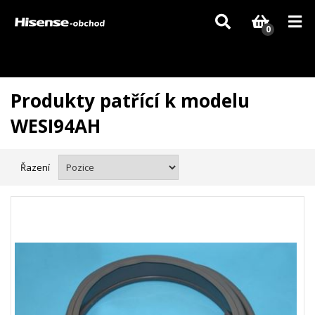
Vzhledem k aktuální situaci se může dodání dílů, které nejsou skladem,
zpozdit. Děkujeme za pochopení.
0
Produkty patřící k modelu
WESI94AH
Řazení