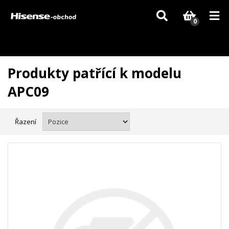
Vzhledem k aktuální situaci se může dodání dílů, které nejsou skladem,
zpozdit. Děkujeme za pochopení.
0
Produkty patřící k modelu
APC09
Řazení