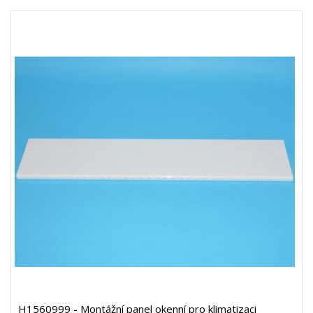
H1560999 - Montážní panel okenní pro klimatizaci