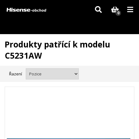
Vzhledem k aktuální situaci se může dodání dílů, které nejsou skladem,
zpozdit. Děkujeme za pochopení.
0
Produkty patřící k modelu
C5231AW
Řazení