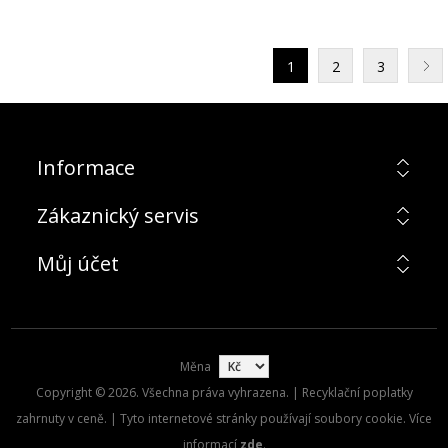
1
2
3
Informace
Zákaznický servis
Můj účet
Měna
Copyright © 2026. Všechna práva vyhrazena. | Recyklační poplatky
zahrnuty v ceně. | Tyto internetové stránky používají soubory cookie. Více
informací
zde
.