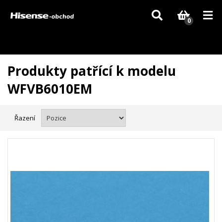
Vzhledem k aktuální situaci se může dodání dílů, které nejsou skladem,
zpozdit. Děkujeme za pochopení.
0
Produkty patřící k modelu
WFVB6010EM
Řazení