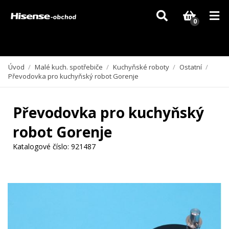
Vzhledem k aktuální situaci se může dodání dílů, které nejsou skladem,
zpozdit. Děkujeme za pochopení.
0
Úvod
/
Malé kuch. spotřebiče
/
Kuchyňské roboty
/
Ostatní
/
Převodovka pro kuchyňský robot Gorenje
Převodovka pro kuchyňský
robot Gorenje
Katalogové číslo:
921487