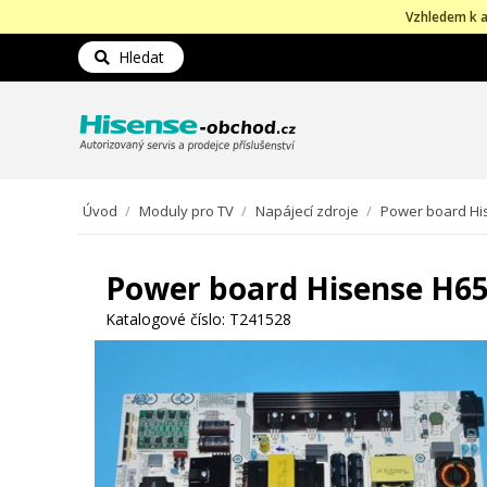
Vzhledem k a
Hledat
Úvod
/
Moduly pro TV
/
Napájecí zdroje
/
Power board Hi
Power board Hisense H6
Katalogové číslo:
T241528