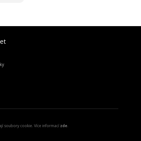
et
ky
ají soubory cookie. Více informací
zde
.