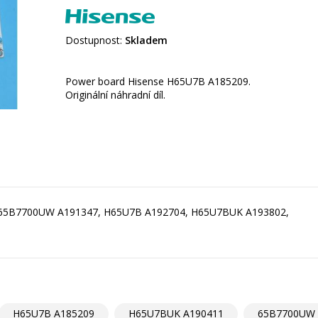
Dostupnost:
Skladem
Power board Hisense H65U7B A185209.
Originální náhradní díl.
 65B7700UW A191347, H65U7B A192704, H65U7BUK A193802,
H65U7B A185209
H65U7BUK A190411
65B7700UW 