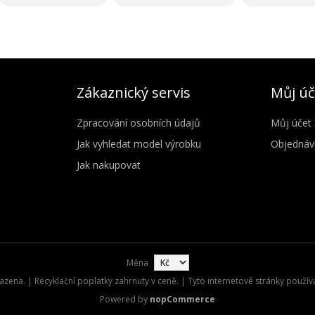
Zákaznický servis
Můj úč
Zpracování osobních údajů
Můj účet
Jak vyhledat model výrobku
Objednáv
Jak nakupovat
Měna
zena. | Recyklační poplatky zahrnuty v ceně. | Tyto internetové stránky použív
Powered by
nopCommerce