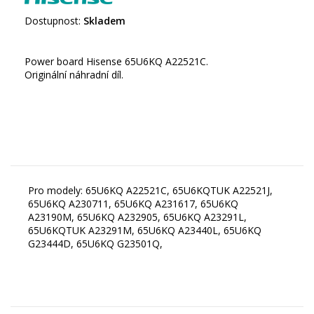
Dostupnost:
Skladem
Power board Hisense 65U6KQ A22521C.
Originální náhradní díl.
Pro modely: 65U6KQ A22521C, 65U6KQTUK A22521J,
65U6KQ A230711, 65U6KQ A231617, 65U6KQ
A23190M, 65U6KQ A232905, 65U6KQ A23291L,
65U6KQTUK A23291M, 65U6KQ A23440L, 65U6KQ
G23444D, 65U6KQ G23501Q,