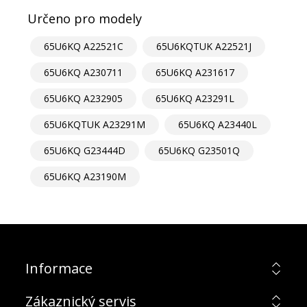
Určeno pro modely
65U6KQ A22521C
65U6KQTUK A22521J
65U6KQ A230711
65U6KQ A231617
65U6KQ A232905
65U6KQ A23291L
65U6KQTUK A23291M
65U6KQ A23440L
65U6KQ G23444D
65U6KQ G23501Q
65U6KQ A23190M
Informace
Zákaznický servis