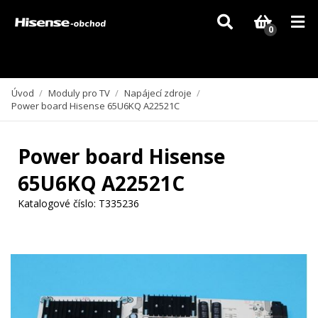
Vzhledem k aktuální situaci se může dodání dílů, které nejsou skladem,
zpozdit. Děkujeme za pochopení.
0
Úvod
/
Moduly pro TV
/
Napájecí zdroje
/
Power board Hisense 65U6KQ A22521C
Power board Hisense
65U6KQ A22521C
Katalogové číslo:
T335236