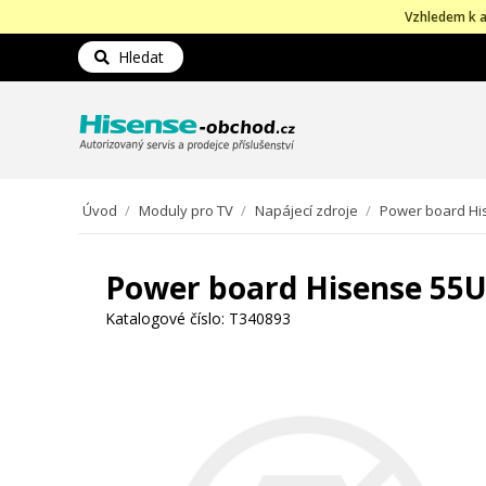
Vzhledem k a
Hledat
Úvod
/
Moduly pro TV
/
Napájecí zdroje
/
Power board H
Power board Hisense 5
Katalogové číslo:
T340893