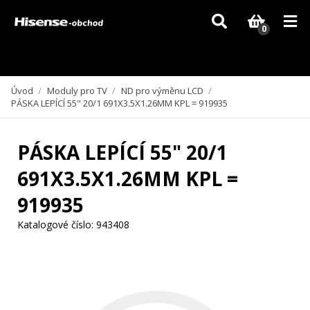
Vzhledem k aktuální situaci se může dodání dílů, které nejsou skladem,
zpozdit. Děkujeme za pochopení.
0
Úvod
/
Moduly pro TV
/
ND pro výměnu LCD
/
PÁSKA LEPÍCÍ 55" 20/1 691X3.5X1.26MM KPL = 919935
PÁSKA LEPÍCÍ 55" 20/1
691X3.5X1.26MM KPL =
919935
Katalogové číslo:
943408