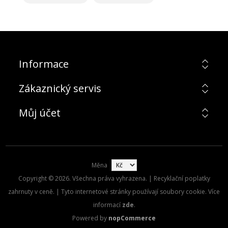
Informace
Zákaznický servis
Můj účet
Měna
Copyright © 2026. Všechna práva vyhrazena. | Recyklační poplatky
zahrnuty v ceně. | Tyto internetové stránky používají soubory cookie. Více
informací
zde
.
Powered by
nopCommerce