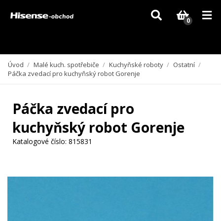
Vzhledem k aktuální situaci se může dodání dílů, které nejsou skladem,
zpozdit. Děkujeme za pochopení.
0
Úvod
/
Malé kuch. spotřebiče
/
Kuchyňské roboty
/
Ostatní
/
Páčka zvedací pro kuchyňský robot Gorenje
Páčka zvedací pro
kuchyňský robot Gorenje
Katalogové číslo:
815831