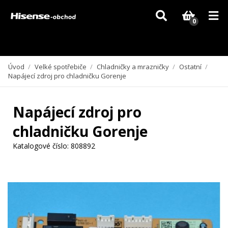
Vzhledem k aktuální situaci se může dodání dílů, které nejsou skladem,
zpozdit. Děkujeme za pochopení.
0
Úvod
/
Velké spotřebiče
/
Chladničky a mrazničky
/
Ostatní
/
Napájecí zdroj pro chladničku Gorenje
Napájecí zdroj pro
chladničku Gorenje
Katalogové číslo:
808892