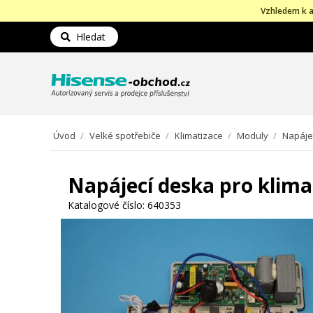
Vzhledem k a
Hledat
Úvod
/
Velké spotřebiče
/
Klimatizace
/
Moduly
/
Napájec
Napájecí deska pro klima
Katalogové číslo:
640353