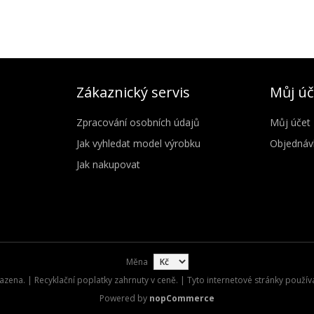
Zákaznický servis
Můj úč
Zpracování osobních údajů
Můj účet
Jak vyhledat model výrobku
Objednáv
Jak nakupovat
Měna
zena. | Recyklační poplatky zahrnuty v ceně. | Tyto internetové stránky použív
Powered by
nopCommerce