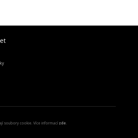
et
ky
ají soubory cookie. Více informací
zde
.