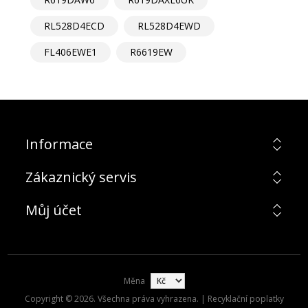
RL528D4ECD
RL528D4EWD
FL406EWE1
R6619EW
Informace
Zákaznický servis
Můj účet
Měna
Copyright © 2026. Všechna práva vyhrazena. | Recyklační poplatky