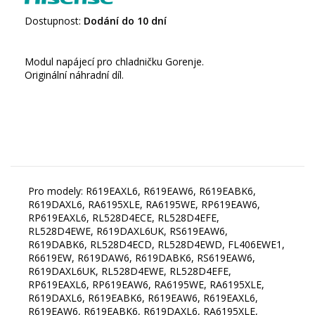
Dostupnost:
Dodání do 10 dní
Modul napájecí pro chladničku Gorenje.
Originální náhradní díl.
Pro modely: R619EAXL6, R619EAW6, R619EABK6,
R619DAXL6, RA6195XLE, RA6195WE, RP619EAW6,
RP619EAXL6, RL528D4ECE, RL528D4EFE,
RL528D4EWE, R619DAXL6UK, RS619EAW6,
R619DABK6, RL528D4ECD, RL528D4EWD, FL406EWE1,
R6619EW, R619DAW6, R619DABK6, RS619EAW6,
R619DAXL6UK, RL528D4EWE, RL528D4EFE,
RP619EAXL6, RP619EAW6, RA6195WE, RA6195XLE,
R619DAXL6, R619EABK6, R619EAW6, R619EAXL6,
R619EAW6, R619EABK6, R619DAXL6, RA6195XLE,