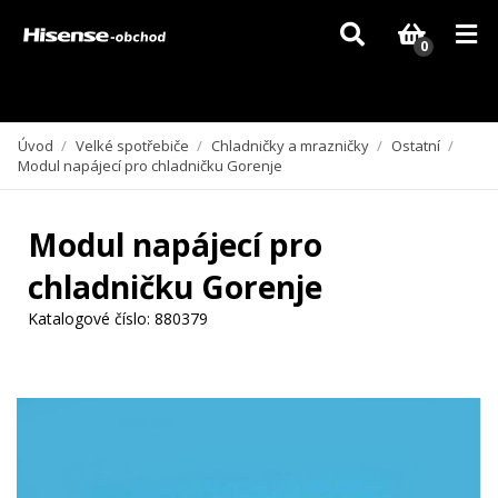
Vzhledem k aktuální situaci se může dodání dílů, které nejsou skladem,
zpozdit. Děkujeme za pochopení.
0
Úvod
/
Velké spotřebiče
/
Chladničky a mrazničky
/
Ostatní
/
Modul napájecí pro chladničku Gorenje
Modul napájecí pro
chladničku Gorenje
Katalogové číslo:
880379