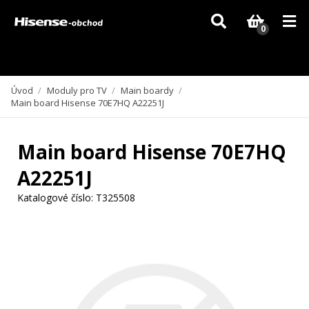
Vzhledem k aktuální situaci se může dodání dílů, které nejsou skladem,
zpozdit. Děkujeme za pochopení.
0
Úvod
/
Moduly pro TV
/
Main boardy
/
Main board Hisense 70E7HQ A22251J
Main board Hisense 70E7HQ
A22251J
Katalogové číslo:
T325508