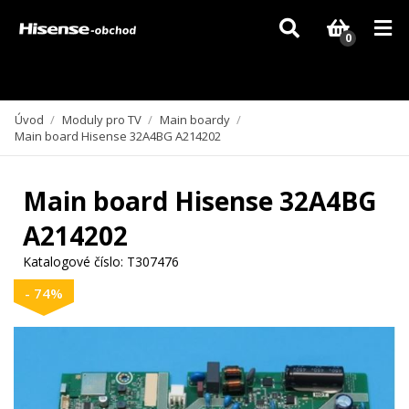
Vzhledem k aktuální situaci se může dodání dílů, které nejsou skladem,
zpozdit. Děkujeme za pochopení.
0
Úvod
/
Moduly pro TV
/
Main boardy
/
Main board Hisense 32A4BG A214202
Main board Hisense 32A4BG
A214202
Katalogové číslo:
T307476
- 74%