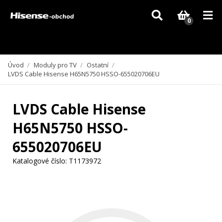
Vzhledem k aktuální situaci se může dodání dílů, které nejsou skladem,
zpozdit. Děkujeme za pochopení.
0
Úvod
/
Moduly pro TV
/
Ostatní
/
LVDS Cable Hisense H65N5750 HSSO-655020706EU
LVDS Cable Hisense
H65N5750 HSSO-
655020706EU
Katalogové číslo:
T1173972