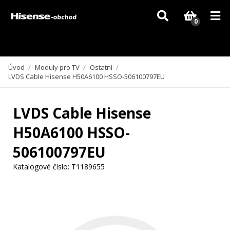
Vzhledem k aktuální situaci se může dodání dílů, které nejsou skladem,
zpozdit. Děkujeme za pochopení.
0
Úvod
/
Moduly pro TV
/
Ostatní
/
LVDS Cable Hisense H50A6100 HSSO-506100797EU
LVDS Cable Hisense
H50A6100 HSSO-
506100797EU
Katalogové číslo:
T1189655