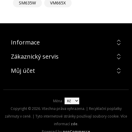
SM635W
VM665X
Informace
Zákaznický servis
Můj účet
Měna
Copyright © 2026. Všechna práva vyhrazena. | Recyklační poplatky
zahrnuty v ceně. | Tyto internetové stránky používají soubory cookie. Více
informací
zde
.
Powered by
nopCommerce