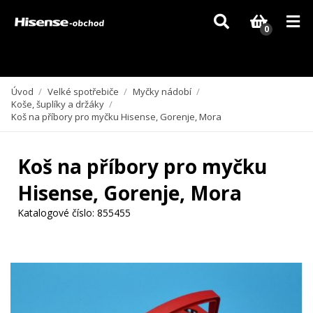
Vzhledem k aktuální situaci se může dodání dílů, které nejsou skladem,
zpozdit. Děkujeme za pochopení.
0
Úvod
/
Velké spotřebiče
/
Myčky nádobí
/
Koše, šuplíky a držáky
/
Koš na příbory pro myčku Hisense, Gorenje, Mora
Koš na příbory pro myčku
Hisense, Gorenje, Mora
Katalogové číslo:
855455