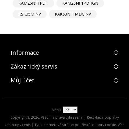
KAM26NF1PDH
KAM26NF1PDHGN
KSK35MINV
KAK53NF1MDCINV
Informace
Zákaznický servis
Můj účet
Měna
Copyright © 2026. Všechna práva vyhrazena. | Recyklační poplatky
zahrnuty v ceně. | Tyto internetové stránky používají soubory cookie. Více