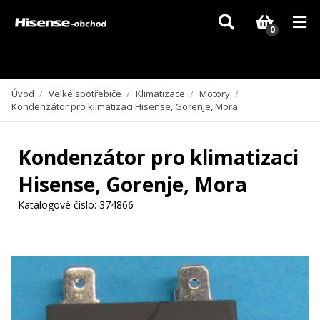
Vzhledem k aktuální situaci se může dodání dílů, které nejsou skladem,
zpozdit. Děkujeme za pochopení.
0
Úvod
/
Velké spotřebiče
/
Klimatizace
/
Motory
/
Kondenzátor pro klimatizaci Hisense, Gorenje, Mora
Kondenzátor pro klimatizaci
Hisense, Gorenje, Mora
Katalogové číslo:
374866