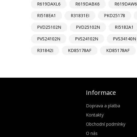
R619DAXL6
R619DABK6
R619DAW6
RI518EA1
R31831EI
PKD25178
PVD25102N
PVD25102N
RI5182A1
PVS24102N
PVS24102N
PVS34140N
R31842I
KD85178AF
KD85178AF
Informace
Doprava a platba
Kontakty
Obchodní podmínky
O nás