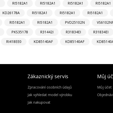
RI5182A1
RI5182A1
RI5182A1
RI5182A1
KD26178A
RI5182A1
RI5182A1
RI5182A1
RI5182A1
RI5182A1
PVD25102N
VS6102N
PKS35178
R31442I
R31834EI
R31834EI
RI418EE0
KD85140AF
KD85140AF
KD85140
Zákaznický servis
Můj úč
Zpracování osobních údajů
Můj účet
Jak vyhledat model výrobku
Objednáv
Jak nakupovat