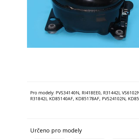
Pro modely: PVS34140N, RI418EE0, R31442I, VS610
R31842I, KD85140AF, KD85178AF, PVS24102N, KD85
Určeno pro modely