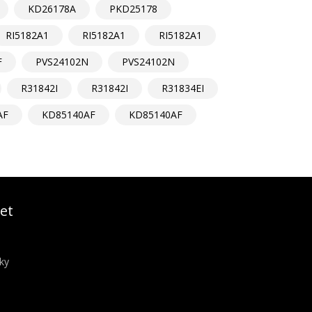
KD26178A
PKD25178
RI5182A1
RI5182A1
RI5182A1
F
PVS24102N
PVS24102N
R31842I
R31842I
R31834EI
AF
KD85140AF
KD85140AF
et
ky