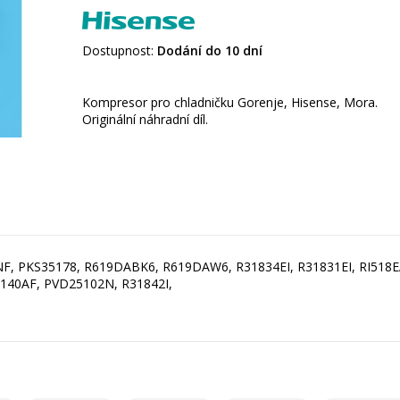
Dostupnost:
Dodání do 10 dní
Kompresor pro chladničku Gorenje, Hisense, Mora.
Originální náhradní díl.
2NF, PKS35178, R619DABK6, R619DAW6, R31834EI, R31831EI, RI518
140AF, PVD25102N, R31842I,