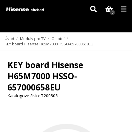
Vzhledem k aktuální situaci se může dodání dílů, které nejsou skladem,
zpozdit. Děkujeme za pochopení.
0
Úvod
/
Moduly pro TV
/
Ostatní
/
KEY board Hisense H65M7000 HSSO-657000658EU
KEY board Hisense
H65M7000 HSSO-
657000658EU
Katalogové číslo:
T200805