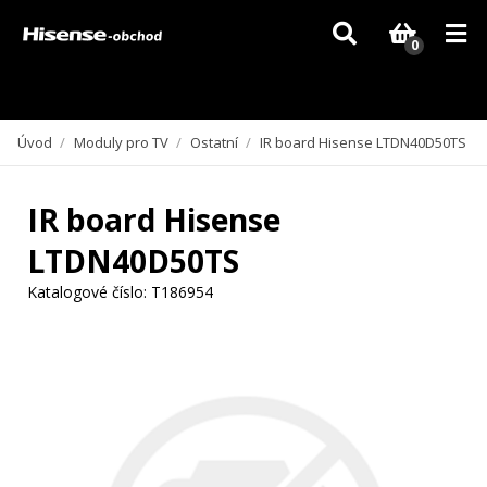
Vzhledem k aktuální situaci se může dodání dílů, které nejsou skladem,
zpozdit. Děkujeme za pochopení.
0
Úvod
/
Moduly pro TV
/
Ostatní
/
IR board Hisense LTDN40D50TS
IR board Hisense
LTDN40D50TS
Katalogové číslo:
T186954