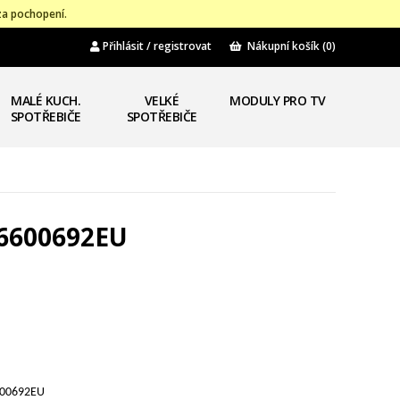
za pochopení.
Přihlásit / registrovat
Nákupní košík
(0)
MALÉ KUCH.
VELKÉ
MODULY PRO TV
SPOTŘEBIČE
SPOTŘEBIČE
56600692EU
600692EU