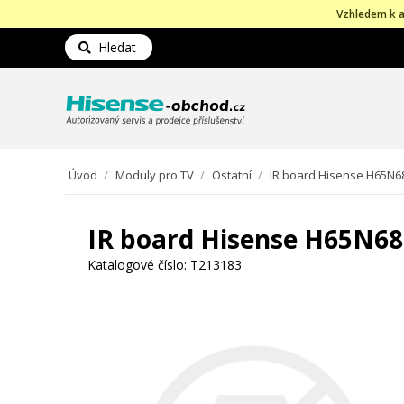
Vzhledem k a
Hledat
Úvod
/
Moduly pro TV
/
Ostatní
/
IR board Hisense H65N
IR board Hisense H65N6
Katalogové číslo:
T213183