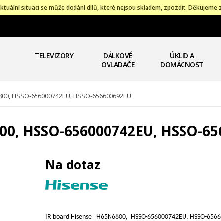
ktuální situaci se může dodání dílů, které nejsou skladem, zpozdit. Děkujeme 
TELEVIZORY
DÁLKOVÉ
ÚKLID A
OVLADAČE
DOMÁCNOST
6800, HSSO-656000742EU, HSSO-656600692EU
800, HSSO-656000742EU, HSSO-6
Na dotaz
IR board Hisense H65N6800, HSSO-656000742EU, HSSO-656