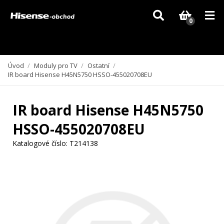
Vzhledem k aktuální situaci se může dodání dílů, které nejsou skladem,
zpozdit. Děkujeme za pochopení.
0
Úvod
/
Moduly pro TV
/
Ostatní
/
IR board Hisense H45N5750 HSSO-455020708EU
IR board Hisense H45N5750
HSSO-455020708EU
Katalogové číslo:
T214138