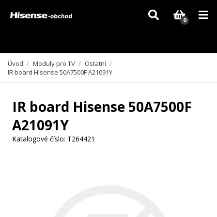
Vzhledem k aktuální situaci se může dodání dílů, které nejsou skladem,
zpozdit. Děkujeme za pochopení.
0
Úvod
/
Moduly pro TV
/
Ostatní
/
IR board Hisense 50A7500F A21091Y
IR board Hisense 50A7500F
A21091Y
Katalogové číslo:
T264421