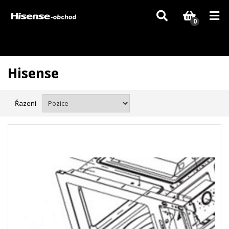
Vzhledem k aktuální situaci se může dodání dílů, které nejsou skladem,
zpozdit. Děkujeme za pochopení.
0
Hisense
Řazení