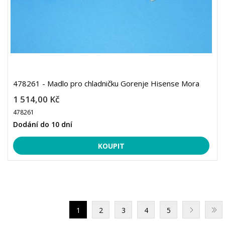
478261 - Madlo pro chladničku Gorenje Hisense Mora
1 514,00 Kč
478261
Dodání do 10 dní
1
2
3
4
5