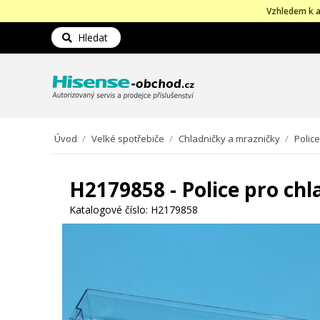
Vzhledem k a
Hledat
Úvod
/
Velké spotřebiče
/
Chladničky a mrazničky
/
Police
H2179858 - Police pro ch
Katalogové číslo:
H2179858