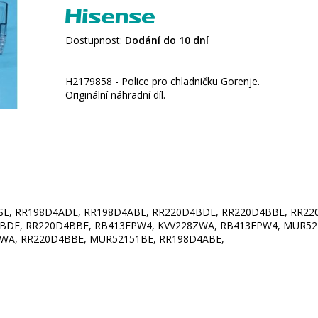
Dostupnost:
Dodání do 10 dní
H2179858 - Police pro chladničku Gorenje.
Originální náhradní díl.
1SE, RR198D4ADE, RR198D4ABE, RR220D4BDE, RR220D4BBE, RR22
BDE, RR220D4BBE, RB413EPW4, KVV228ZWA, RB413EPW4, MUR52
WA, RR220D4BBE, MUR52151BE, RR198D4ABE,