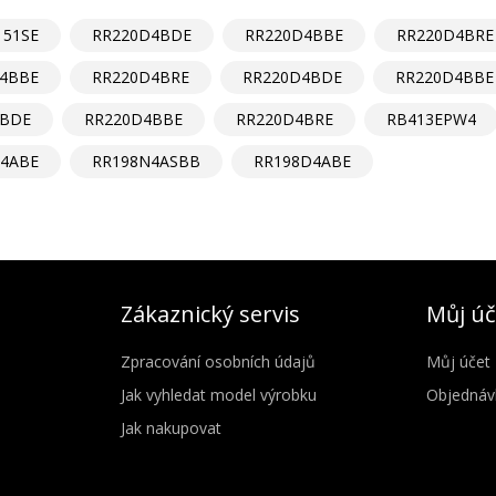
51SE
RR220D4BDE
RR220D4BBE
RR220D4BRE
4BBE
RR220D4BRE
RR220D4BDE
RR220D4BBE
4BDE
RR220D4BBE
RR220D4BRE
RB413EPW4
4ABE
RR198N4ASBB
RR198D4ABE
Zákaznický servis
Můj úč
Zpracování osobních údajů
Můj účet
Jak vyhledat model výrobku
Objednáv
Jak nakupovat