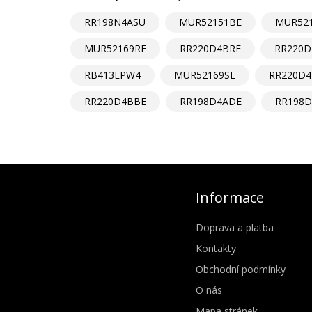
RR198N4ASU
MUR52151BE
MUR521
MUR52169RE
RR220D4BRE
RR220D
RB413EPW4
MUR52169SE
RR220D
RR220D4BBE
RR198D4ADE
RR198D
Informace
Doprava a platba
Kontakty
Obchodní podmínky
O nás
Mapa stránek