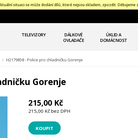
ktuální situaci se může dodání dílů, které nejsou skladem, zpozdit. Děkujeme 
TELEVIZORY
DÁLKOVÉ
ÚKLID A
OVLADAČE
DOMÁCNOST
/
H2179858 - Police pro chladničku Gorenje
ladničku Gorenje
215,00 Kč
215,00 Kč bez DPH