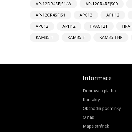
AP-12DR4SFJS1-W
AP-12CR4RFJS00
AP-12CR4SFJS1
APC12
APH12
APC12
APH12
HPAC12T
HPA
KAM35 T
KAM35 T
KAM35 THP
Informace
Doprava a platba
Kontakty
Obchodní podmínky
O nás
Mapa stránek