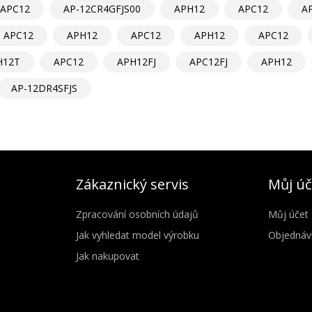
APC12
AP-12CR4GFJS00
APH12
APC12
A
APC12
APH12
APC12
APH12
APC12
H12T
APC12
APH12FJ
APC12FJ
APH12
AP-12DR4SFJS
Zákaznický servis
Můj úč
Zpracování osobních údajů
Můj účet
Jak vyhledat model výrobku
Objednáv
Jak nakupovat