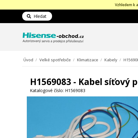
Vzhledem k a
Hledat
Úvod
/
Velké spotřebiče
/
Klimatizace
/
Kabely
/
H156908
H1569083 - Kabel síťový 
Katalogové číslo:
H1569083