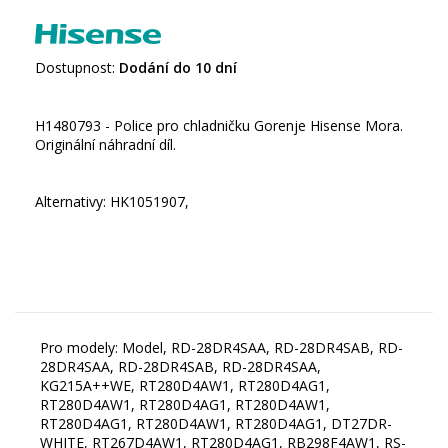
Dostupnost:
Dodání do 10 dní
H1480793 - Police pro chladničku Gorenje Hisense Mora.
Originální náhradní díl.
Alternativy: HK1051907,
Pro modely: Model, RD-28DR4SAA, RD-28DR4SAB, RD-
28DR4SAA, RD-28DR4SAB, RD-28DR4SAA,
KG215A++WE, RT280D4AW1, RT280D4AG1,
RT280D4AW1, RT280D4AG1, RT280D4AW1,
RT280D4AG1, RT280D4AW1, RT280D4AG1, DT27DR-
WHITE, RT267D4AW1, RT280D4AG1, RB298F4AW1, RS-