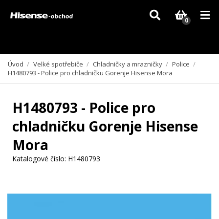
Vzhledem k aktuální situaci se může dodání dílů, které nejsou skladem,
zpozdit. Děkujeme za pochopení.
0
Úvod
/
Velké spotřebiče
/
Chladničky a mrazničky
/
Police
/
H1480793 - Police pro chladničku Gorenje Hisense Mora
H1480793 - Police pro
chladničku Gorenje Hisense
Mora
Katalogové číslo:
H1480793