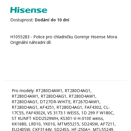
Dostupnost:
Dodání do 10 dní
H1055283 - Police pro chladničku Gorenje Hisense Mora.
Originální náhradní díl.
Pro modely: RT280D4AW1, RT280D4AG1,
RT280D4AW1, RT280D4AG1, RT280D4AW1,
RT280D4AG1, DT27DR-WHITE, RT267D4AW1,
RT280D4AG1, AF4251, RT280D4AG1, FAF4302, CL-
17C55, FAF4302X, VS 3173.1 WEISS, 1D 299 F W180C,
ST KUNFT KDD2529WH, KS301-V-H-010E weiss,
KK1680, LR010, YK010, MTM55215, SD24SW, AF7211,
EU240SW, CKF3144V, SD24SS, HF-250A+, MTL55249,