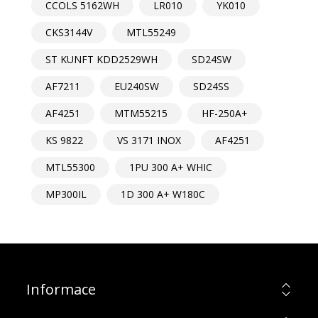
CCOLS 5162WH
LR010
YK010
CKS3144V
MTL55249
ST KUNFT KDD2529WH
SD24SW
AF7211
EU240SW
SD24SS
AF4251
MTM55215
HF-250A+
KS 9822
VS 3171 INOX
AF4251
MTL55300
1PU 300 A+ WHIC
MP300IL
1D 300 A+ W180C
Informace