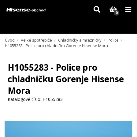
Vzhledem k aktuální situaci se může dodání dílů, které nejsou skladem,
zpozdit. Děkujeme za pochopení.
0
Úvod
/
Velké spotřebiče
/
Chladničky a mrazničky
/
Police
/
H1055283 - Police pro chladničku Gorenje Hisense Mora
H1055283 - Police pro
chladničku Gorenje Hisense
Mora
Katalogové číslo:
H1055283