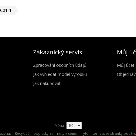
C01-1
Zákaznický servis
Můj úč
Zpracování osobních údajů
Můj účet
Jak vyhledat model výrobku
Objednáv
Jak nakupovat
Měna
zena. | Recyklační poplatky zahrnuty v ceně. | Tyto internetové stránky použív