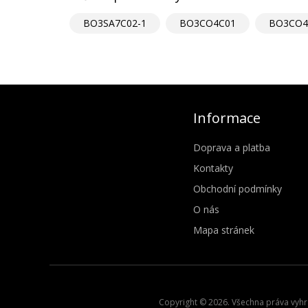
BO3SA7C02-1
BO3CO4C01
BO3CO4
Informace
Doprava a platba
Kontakty
Obchodní podmínky
O nás
Mapa stránek
Copyright © 2026. Všechna práva vyhra