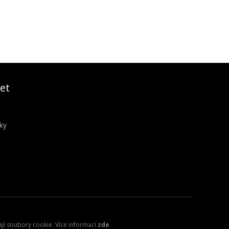
et
ky
ají soubory cookie. Více informací
zde
.